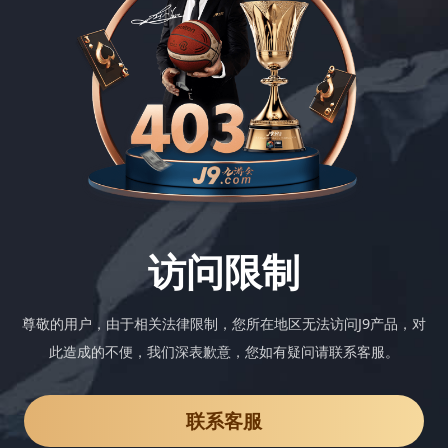
访问限制
尊敬的用户，由于相关法律限制，您所在地区无法访问J9产品，对
此造成的不便，我们深表歉意，您如有疑问请联系客服。
联系客服