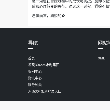
这一角色在冒险过程中的成长与挑战。脱卸衣物
放和心理转变的象征。通过这一过程，猫娘不仅
总体而言，猫娘的�
导航
网站
首页
XML
发现304am永利集团
案例中心
资讯中心
服务种类
沟通304永利登录入口
Copyright ©
.
永利304官网唯一