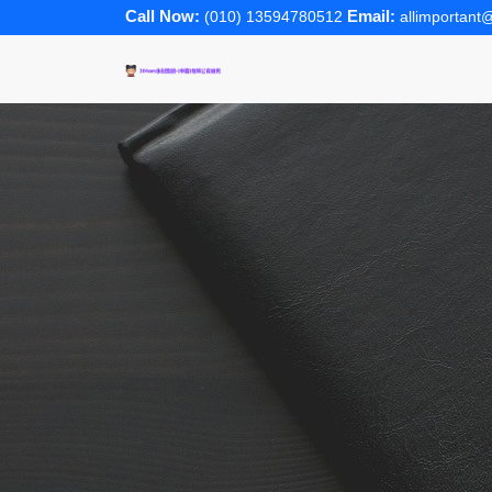
Call Now:
Email:
(010) 13594780512
allimportan