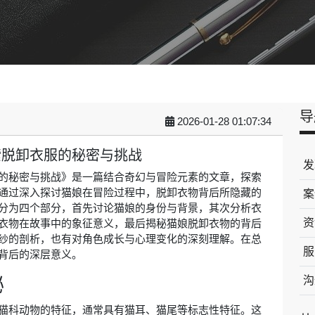
导
2026-01-28 01:07:34
索脱卸衣服的秘密与挑战
发
的秘密与挑战》是一篇结合奇幻与冒险元素的文章，探索
通过深入探讨猫娘在冒险过程中，脱卸衣物背后所隐藏的
案
分为四个部分，首先讨论猫娘的身份与背景，其次分析衣
资
衣物在故事中的象征意义，最后揭秘猫娘脱卸衣物的背后
纱的剖析，也有对角色成长与心理变化的深刻理解。在总
服
背后的深层意义。
秘
沟
猫科动物的特征，通常具有猫耳、猫尾等标志性特征。这